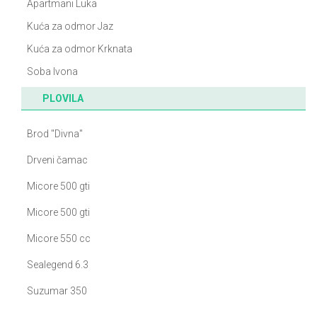
Apartmani Luka
Kuća za odmor Jaz
Kuća za odmor Krknata
Soba Ivona
PLOVILA
Brod "Divna"
Drveni čamac
Micore 500 gti
Micore 500 gti
Micore 550 cc
Sealegend 6.3
Suzumar 350