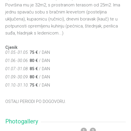
Površina mu je 32m2, s prostranom terasom od 25m2. Ima
jednu spavaću sobu s bračnim krevetom (posteljina
uključena), kupaonicu (ručnici), dnevni boravak (kauč) te u
potpunosti opremljenu kuhinju (pećnica, štednjak, perilica
suđa, hladnjak s ledenicom...)
Cjenik
01.05.-31.05.
75 €
/ DAN
01.06.-30.06.
80 €
/ DAN
01.07.-31.08.
85 €
/ DAN
01.09.-30.09.
80 €
/ DAN
01.10.-31.10.
75 €
/ DAN
OSTALI PERIODI PO DOGOVORU.
Photogallery
1
2