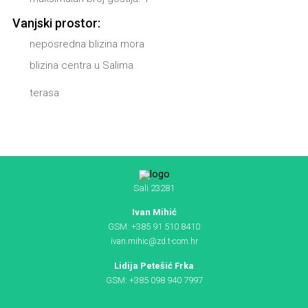
Vanjski prostor:
neposredna blizina mora
blizina centra u Salima
terasa
Sali 23281
Ivan Mihić
GSM: +385 91 510 8410
ivan.mihic@zd.t-com.hr
Lidija Petešić Frka
GSM: +385 098 940 7997