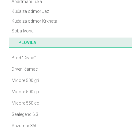
Apartmani Luka
Kuća za odmor Jaz
Kuća za odmor Krknata
Soba Ivona
PLOVILA
Brod "Divna"
Drveni čamac
Micore 500 gti
Micore 500 gti
Micore 550 cc
Sealegend 6.3
Suzumar 350