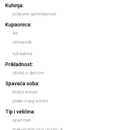
Kuhinja:
potpuna opremljenost
Kupaonica:
wc
umivaonik
tuš-kabina
Prikladnost:
obitelj s djecom
Spavaća soba:
bračni krevet
jedan manji krevet
Tip i veličina:
apartman
maksimalan broj gostiju: 4